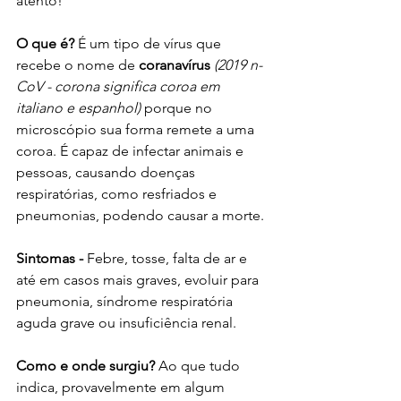
atento!
O que é? 
É um tipo de vírus que 
recebe o nome de 
coranavírus
(2019 n-
CoV - corona significa coroa em 
italiano e espanhol)
 porque no 
microscópio sua forma remete a uma 
coroa. É capaz de infectar animais e 
pessoas, causando doenças 
respiratórias, como resfriados e 
pneumonias, podendo causar a morte. 
Sintomas -
 Febre, tosse, falta de ar e 
até em casos mais graves, evoluir para 
pneumonia, síndrome respiratória 
aguda grave ou insuficiência renal. 
Como e onde surgiu? 
Ao que tudo 
indica, provavelmente em algum 