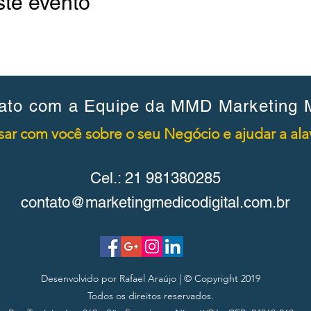
ste evento
ato com a Equipe da MMD Marketing M
ar com você sobre o seu Negócio e ajudar a alav
Cel.: 21 981380285
contato@marketingmedicodigital.com.br
Desenvolvido por Rafael Araújo
| © Copyright 2019
Todos os direitos reservados.