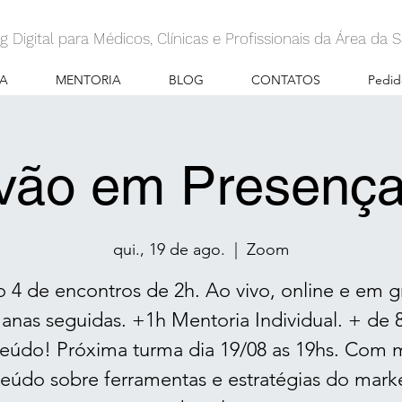
g Digital para Médicos, Clínicas e Profissionais da Área da
A
MENTORIA
BLOG
CONTATOS
Pedid
ivão em Presença 
qui., 19 de ago.
  |  
Zoom
o 4 de encontros de 2h. Ao vivo, online e em g
anas seguidas. +1h Mentoria Individual. + de 
eúdo! Próxima turma dia 19/08 as 19hs. Com 
eúdo sobre ferramentas e estratégias do mark