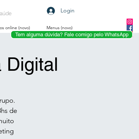
Login
 Saúde
os online (novo)
Menus (novo)
Tem alguma dúvida? Fale comigo pelo WhatsApp
Digital
rupo.
8hs de
muito
eting