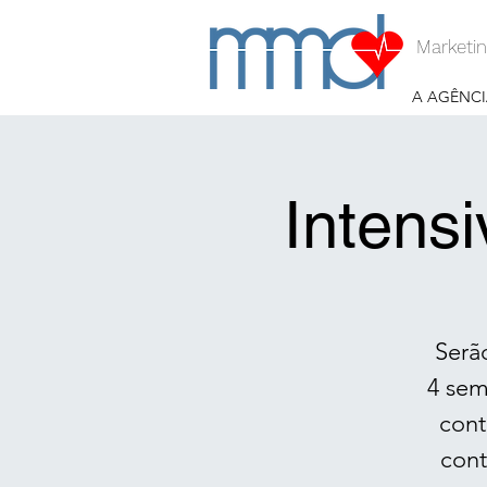
Marketin
A AGÊNCI
Intens
Serã
4 sem
cont
cont