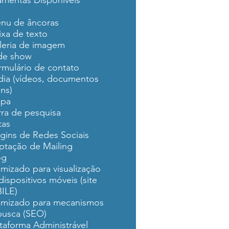
amentas Disponíveis
nu de âncoras
ixa de texto
leria de imagem
ide show
rmulário de contato
dia (vídeos, documentos
ns)
apa
rra de pesquisa
tas
ugins de Redes Sociais
ptação de Mailing
og
imizado para visualização
ispositivos móveis (site
ILE)
imizado para mecanismos
usca (SEO)
ataforma Administrável