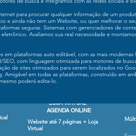
tores de busca e integramos com as redes sociais e bl
ternet para procurar qualquer informação de um produt
o e ainda não tem um Website, ou quer melhorar o seu
taformas seguras. Sistemas com gerenciadores de cont
o eletrônico. Avaliamos sua real necessidade e montamo
s em plataformas auto editável, com as mais modernas 
M/SEO, com linguagem otimizada para motores de busca
ão de sites otimizados para serem localizados no Goog
og. Amigável em todas as plataformas, construído em am
ê mesmo poderá edita-lo.
LOJA VIRTUAL
AGENDA ONLINE
ical
Múlt
Website até 7 páginas + Loja
Virtual