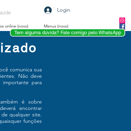
Login
 Saúde
os online (novo)
Menus (novo)
Tem alguma dúvida? Fale comigo pelo WhatsApp
lizado
 você comunica sua
ientes. Não deve
 importante para
 também é sobre
deverá encontrar
 de qualquer site.
quaisquer funções