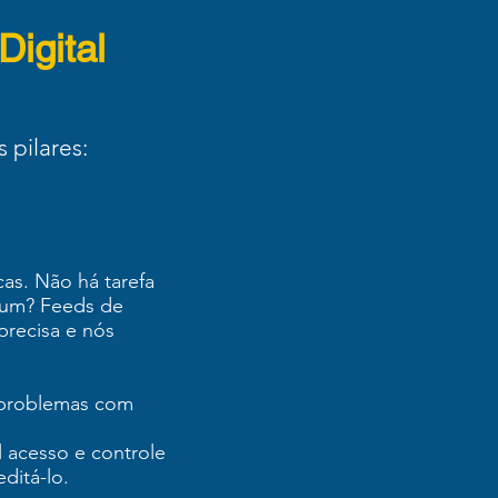
igital
 pilares:
as. Não há tarefa
rum? Feeds de
precisa e nós
 problemas com
 acesso e controle
ditá-lo.