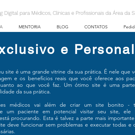
g Digital para Médicos, Clínicas e Profissionais da Área da
A
MENTORIA
BLOG
CONTATOS
Pedid
xclusivo e Persona
eu site é uma grande vitrine da sua prática. É nele que
gem e os benefícios reais que você oferece aos pac
quanto ao que você faz. Um ótimo site é uma parte
lidade da sua prática.
tes médicos vai além de criar um site bonito -
Se um paciente em potencial visitar seu site, ele 
está procurando. Esta é talvez a parte mais importante
ite deve funcionar sem problemas e executar todas e 
sárias.