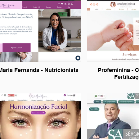
Maria Fernanda - Nutricionista
Profeminina - C
Fertiliza