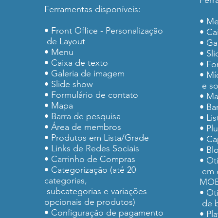
Ferr
Ferramentas disponíveis:
• Me
• Front Office - Personalização
• Ca
de Layout
• Ga
• Menu
• Sl
• Caixa de texto
• Fo
• Galeria de imagem
• Mí
• Slide show
e so
• Formulário de contato
• M
• Mapa
• Ba
• Barra de pesquisa
• Lis
• Área de membros
• Pl
• Produtos em Lista/Grade
• Ca
• Links de Redes Sociais
• Bl
• Carrinho de Compras
• Ot
• Categorização (até 20
em d
categorias,
MOB
s
subcategorias e variações
• Ot
opcionais de produtos)
de b
• Configuração de pagamento
• Pl