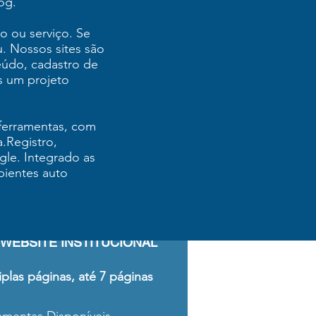
og.
o ou serviço. Se
. Nossos sites são
eúdo, cadastro de
s um projeto
ferramentas, com
.Registro,
le. Integrado as
bientes auto
WEBSITE INSTITUCIONAL
iplas páginas, até 7 páginas