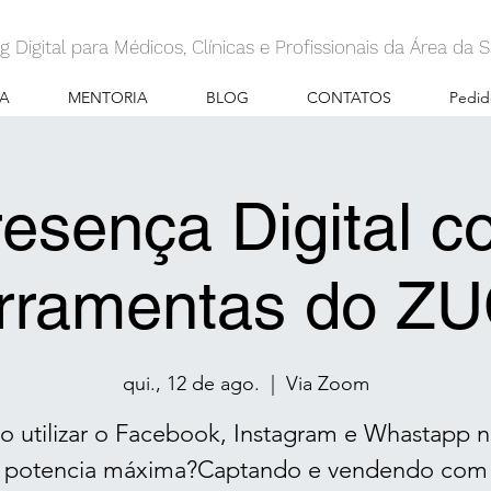
g Digital para Médicos, Clínicas e Profissionais da Área da
A
MENTORIA
BLOG
CONTATOS
Pedid
esença Digital 
rramentas do Z
qui., 12 de ago.
  |  
Via Zoom
 utilizar o Facebook, Instagram e Whastapp n
potencia máxima?Captando e vendendo com