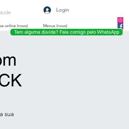
Login
 Saúde
os online (novo)
Menus (novo)
Tem alguma dúvida? Fale comigo pelo WhatsApp
com
UCK
a sua