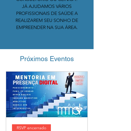
​JÁ AJUDAMOS VÁRIOS
PROFISSIONAIS DE SAÚDE A
REALIZAREM SEU SONHO DE
EMPREENDER NA SUA ÁREA.
Próximos Eventos
RSVP encerrado